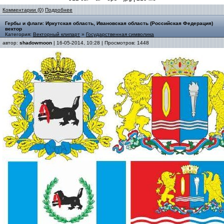
Комментарии (0)
Подробнее
Гербы и флаги: Иркутская область, Ивановская область (Российская Федерация)
вектор
Категория:
Векторный клипарт
»
Государственная символика
автор:
shadowmoon
| 16-05-2014, 10:28 | Просмотров: 1448