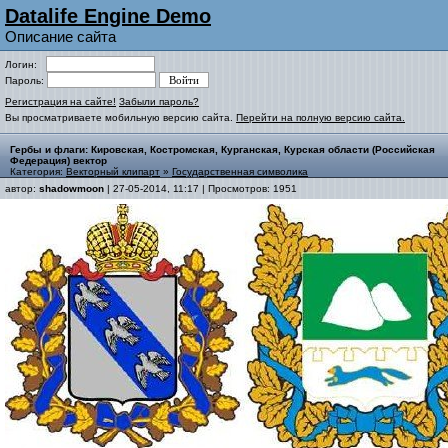
Datalife Engine Demo
Описание сайта
Логин:
Пароль:
Регистрация на сайте!
Забыли пароль?
Вы просматриваете мобильную версию сайта.
Перейти на полную версию сайта.
Гербы и флаги: Кировская, Костромская, Курганская, Курская области (Российская
Федерация) вектор
Категория:
Векторный клипарт
»
Государственная символика
автор:
shadowmoon
| 27-05-2014, 11:17 | Просмотров: 1951