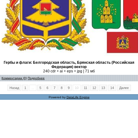
Гербы и флаги: Белгородская область, Брянская область (Российская
Федерация) вектор
240 cdr + ai + eps + jpg | 71 мб
Комментарии (0)
Подробнее
Назад
1
...
5
6
7
8
9
10
11
12
13
14
Далее
Powered by
DataLife Engine