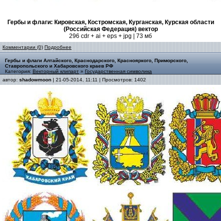
Гербы и флаги: Кировская, Костромская, Курганская, Курская области
(Российская Федерация) вектор
296 cdr + ai + eps + jpg | 73 мб
Комментарии (0)
Подробнее
Гербы и флаги Алтайского, Краснодарского, Краснояркого, Приморского,
Ставропольского и Хабаровского краев РФ
Категория:
Векторный клипарт
»
Государственная символика
автор:
shadowmoon
| 21-05-2014, 11:11 | Просмотров: 1402