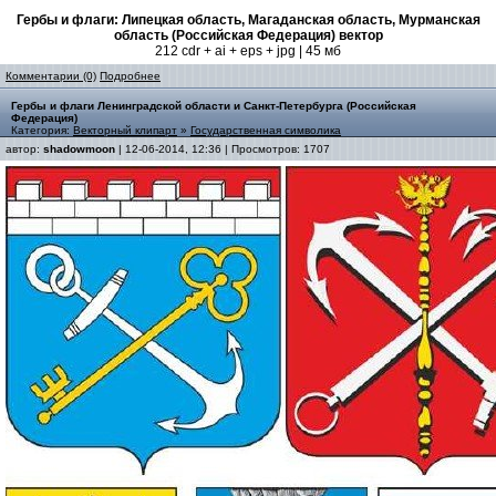
Гербы и флаги: Липецкая область, Магаданская область, Мурманская
область (Российская Федерация) вектор
212 cdr + ai + eps + jpg | 45 мб
Комментарии (0)
Подробнее
Гербы и флаги Ленинградской области и Санкт-Петербурга (Российская
Федерация)
Категория:
Векторный клипарт
»
Государственная символика
автор:
shadowmoon
| 12-06-2014, 12:36 | Просмотров: 1707