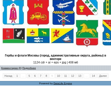
Гербы и флаги Москвы (город, административные округа, районы) в
векторе
1124 cdr + ai + eps + jpg | 408 мб
Комментарии (0)
Подробнее
Назад
1
...
5
6
7
8
9
10
11
12
13
...
14
Далее
Powered by
DataLife Engine