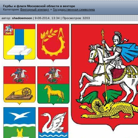
Гербы и флаги Московской области в векторе
Категория:
Векторный клипарт
»
Государственная символика
автор:
shadowmoon
| 9-06-2014, 13:34 | Просмотров: 3203