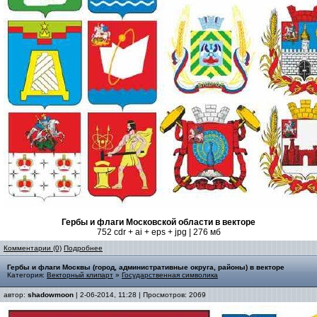
Гербы и флаги Московской области в векторе
752 cdr + ai + eps + jpg | 276 мб
Комментарии (0)
Подробнее
Гербы и флаги Москвы (город, административные округа, районы) в векторе
Категория:
Векторный клипарт
»
Государственная символика
автор:
shadowmoon
| 2-06-2014, 11:28 | Просмотров: 2069