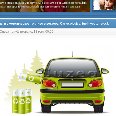
арт, детские шаблоны и костюмы, рамки для оформления фотографий,
скрап-наборы, интересные выборки для детского сада и школы и
 и экологическое топливо в векторе/ Car ecological fuel - vector stock
 Cuzea
опубликовано: 18 мая, 00:05