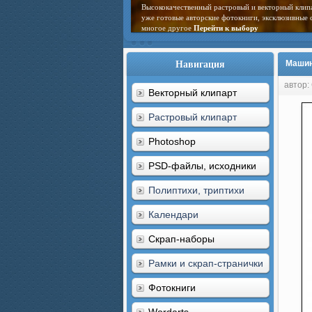
Высококачественный растровый и векторный клип
уже готовые авторские фотокниги, эксклюзивные 
многое другое
Перейти к выбору
Навигация
Машины
автор:
Векторный клипарт
Растровый клипарт
Photoshop
PSD-файлы, исходники
Полиптихи, триптихи
Календари
Скрап-наборы
Рамки и скрап-странички
Фотокниги