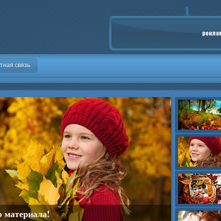
тная связь
о материала!