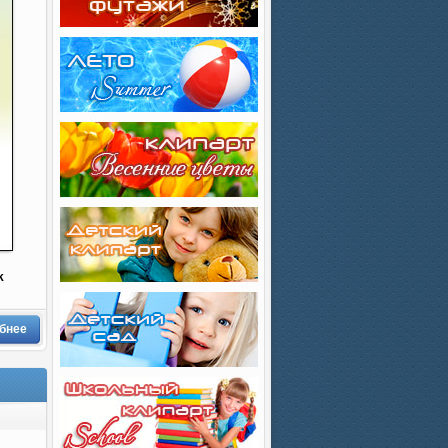
k
бнее