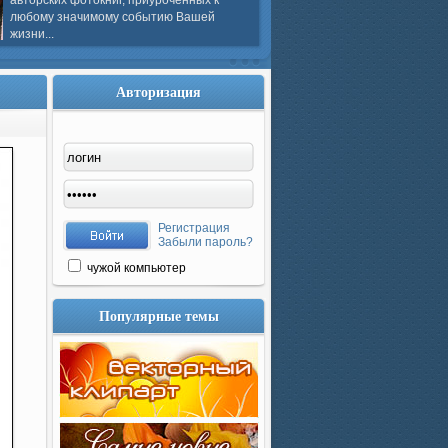
авторских фотокниг, приуроченных к
любому значимому событию Вашей
жизни...
Авторизация
Регистрация
Забыли пароль?
чужой компьютер
Популярные темы