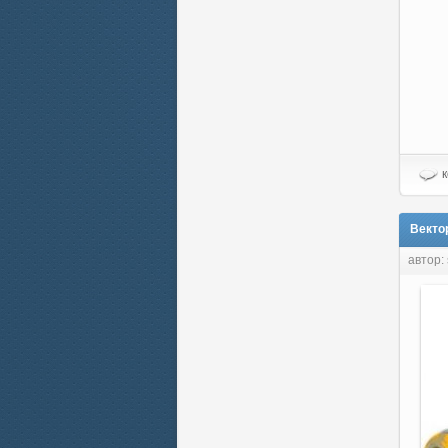
к
Векто
автор: