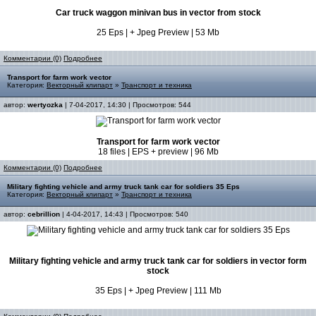
Car truck waggon minivan bus in vector from stock
25 Eps | + Jpeg Preview | 53 Mb
Комментарии (0)
Подробнее
Transport for farm work vector
Категория:
Векторный клипарт
»
Транспорт и техника
автор:
wertyozka
| 7-04-2017, 14:30 | Просмотров: 544
Transport for farm work vector
18 files | EPS + preview | 96 Mb
Комментарии (0)
Подробнее
Military fighting vehicle and army truck tank car for soldiers 35 Eps
Категория:
Векторный клипарт
»
Транспорт и техника
автор:
cebrillion
| 4-04-2017, 14:43 | Просмотров: 540
Military fighting vehicle and army truck tank car for soldiers in vector form
stock
35 Eps | + Jpeg Preview | 111 Mb