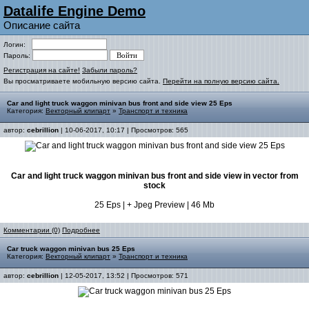
Datalife Engine Demo
Описание сайта
Логин:
Пароль:
Регистрация на сайте!
Забыли пароль?
Вы просматриваете мобильную версию сайта.
Перейти на полную версию сайта.
Car and light truck waggon minivan bus front and side view 25 Eps
Категория:
Векторный клипарт
»
Транспорт и техника
автор:
cebrillion
| 10-06-2017, 10:17 | Просмотров: 565
Car and light truck waggon minivan bus front and side view in vector from
stock
25 Eps | + Jpeg Preview | 46 Mb
Комментарии (0)
Подробнее
Car truck waggon minivan bus 25 Eps
Категория:
Векторный клипарт
»
Транспорт и техника
автор:
cebrillion
| 12-05-2017, 13:52 | Просмотров: 571