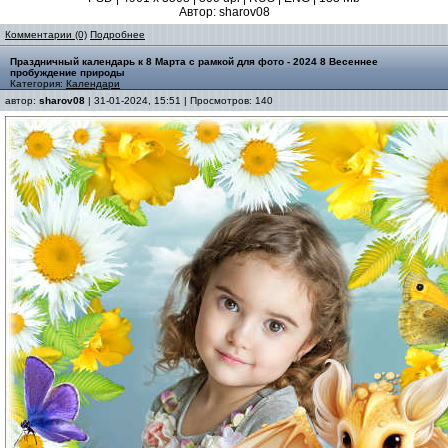
Автор: sharov08
Комментарии (0)
Подробнее
Праздничный календарь к 8 Марта с рамкой для фото - 2024 8 Весеннее
пробуждение природы
Категория:
Календари
автор:
sharov08
| 31-01-2024, 15:51 | Просмотров: 140