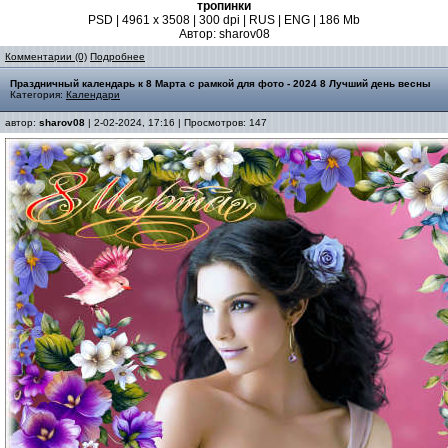
тропинки
PSD | 4961 х 3508 | 300 dpi | RUS | ENG | 186 Mb
Автор: sharov08
Комментарии (0)
Подробнее
Праздничный календарь к 8 Марта с рамкой для фото - 2024 8 Лучший день весны
Категория:
Календари
автор:
sharov08
| 2-02-2024, 17:16 | Просмотров: 147