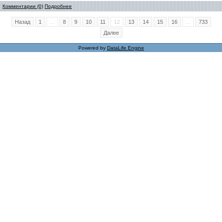
Комментарии (0)
Подробнее
Назад
1
...
8
9
10
11
12
13
14
15
16
...
733
Далее
Powered by
DataLife Engine