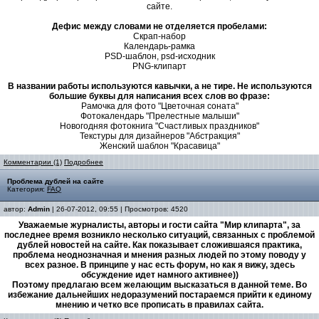
сайте.
Дефис между словами не отделяется пробелами:
Скрап-набор
Календарь-рамка
PSD-шаблон, psd-исходник
PNG-клипарт
В названии работы используются кавычки, а не тире. Не используются
большие буквы для написания всех слов во фразе:
Рамочка для фото "Цветочная соната"
Фотокалендарь "Прелестные малыши"
Новогодняя фотокнига "Счастливых праздников"
Текстуры для дизайнеров "Абстракция"
Женский шаблон "Красавица"
Комментарии (1)
Подробнее
Проблема дублей на сайте
Категория:
FAQ
автор:
Admin
| 26-07-2012, 09:55 | Просмотров: 4520
Уважаемые журналисты, авторы и гости сайта "Мир клипарта", за
последнее время возникло несколько ситуаций, связанных с проблемой
дублей новостей на сайте. Как показывает сложившаяся практика,
проблема неоднозначная и мнения разных людей по этому поводу у
всех разное. В принципе у нас есть форум, но как я вижу, здесь
обсуждение идет намного активнее))
Поэтому предлагаю всем желающим высказаться в данной теме. Во
избежание дальнейших недоразумений постараемся прийти к единому
мнению и четко все прописать в правилах сайта.