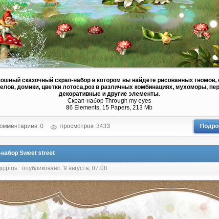
ошный сказочный скрап-набор в котором вы найдете рисованных гномов, 
елов, домики, цветки лотоса,роз в различных комбинациях, мухоморы, пер
декоративные и другие элементы.
Скрап-набор Through my eyes
86 Elements, 15 Papers, 213 Mb
омментариев: 0
просмотров: 3433
Подро
набор Sweet street
jippius
опубликовано: 9 августа, 07:08