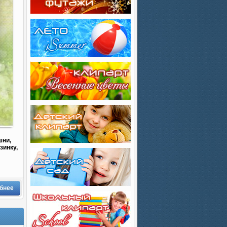
шни,
зинку,
бнее