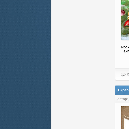
Роск
анг
к
Скрап-
автор: 