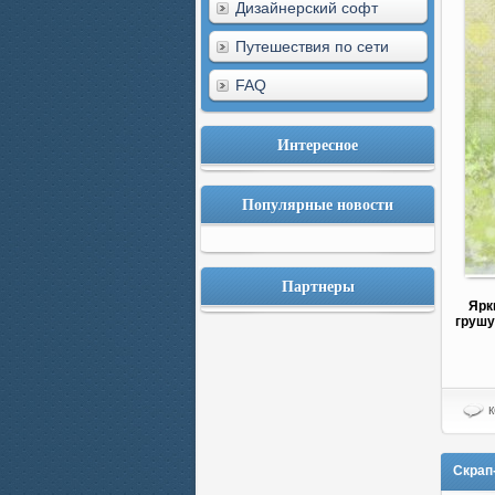
Дизайнерский софт
Путешествия по сети
FAQ
Интересное
Популярные новости
Партнеры
Ярк
грушу
к
Скрап