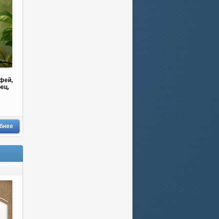
фей,
ец,
бнее