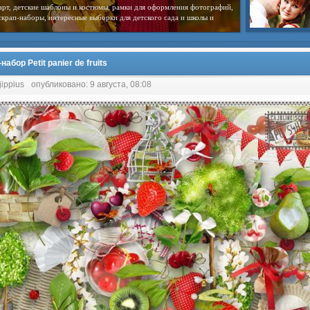
арт, детские шаблоны и костюмы, рамки для оформления фотографий,
скрап-наборы, интересные выборки для детского сада и школы и
набор Petit panier de fruits
jippius
опубликовано: 9 августа, 08:08