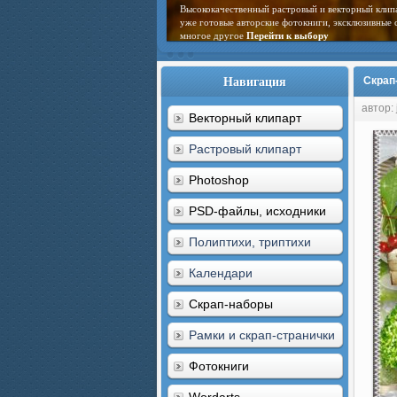
Высококачественный растровый и векторный клип
уже готовые авторские фотокниги, эксклюзивные 
многое другое
Перейти к выбору
Навигация
Скрап-
автор: 
Векторный клипарт
Растровый клипарт
Photoshop
PSD-файлы, исходники
Полиптихи, триптихи
Календари
Скрап-наборы
Рамки и скрап-странички
Фотокниги