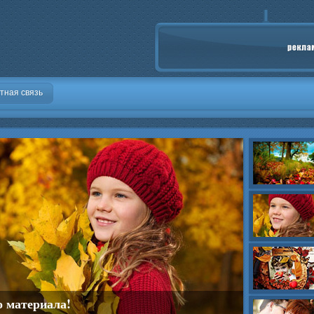
тная связь
о материала!