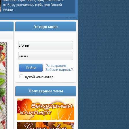
авторских фотокниг, приуроченных к
любому значимому событию Вашей
жизни...
Авторизация
Регистрация
Забыли пароль?
чужой компьютер
Популярные темы