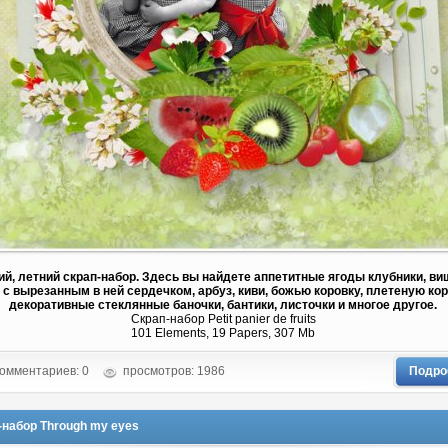
ий, летний скрап-набор. Здесь вы найдете аппетитные ягоды клубники, ви
 с вырезанным в ней сердечком, арбуз, киви, божью коровку, плетеную кор
декоративные стеклянные баночки, бантики, листочки и многое другое.
Скрап-набор Petit panier de fruits
101 Elements, 19 Papers, 307 Mb
омментариев: 0
просмотров: 1986
Подро
-набор Through my eyes