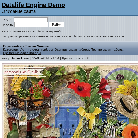
Datalife Engine Demo
Описание сайта
Логин:
Пароль:
Регистрация на сайте!
Забыли пароль?
Вы просматриваете мобильную версию сайта.
Перейти на полную версию сайта.
Скрап-набор - Tuscan Summer
Категория:
Летние скрап-наборы
,
Осенние скрап-наборы
,
Прочие скрап-наборы
,
Цветочные скрап-наборы
автор:
MusicLover
| 25-08-2014, 21:54 | Просмотров: 4338