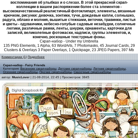
воспоминания об улыбках и о слезах. В этой прекрасной скрап-
коллекции в вашем распоряжении более ста элементов -
высококачественный реалистичный фотоклипарт, элементы, вязанные
крючком, рисунки: девочка, зонтики, тучи, дождевые капли, солнышко,
радуга, облако и молния, вышитые стежками, веточки, травинки, листья
и цветы - одуванчики, небесно-голубые садовые незабудки, солнечные
лютики, различные рамки, ленты, шнурки, орнаменты, карточки для
записей, великолепные фотомаски, надписи, группы элементов, и,
конечно, роскошные текстурные фоны.
Скрап-набор - Under my Umbrella
135 PNG Elements, 1 Alpha, 63 WordArts, 7 Photomasks, 45 Journal Cards, 29
Clusters & Overlays 3 Paper Overlays, 1 Quickpage, 23 JPEG Papers, 397 Mb
Комментарии (1)
Подробнее
Скрап-набор - Fairy Friends
Категория:
Весенние скрап-наборы
,
Детские скрап-наборы
,
Летние скрап-наборы
,
Осенние скрап-наборы
,
Прочие скрап-наборы
,
Сказочные скрап-наборы
автор:
MusicLover
| 21-08-2014, 22:45 | Просмотров: 3845