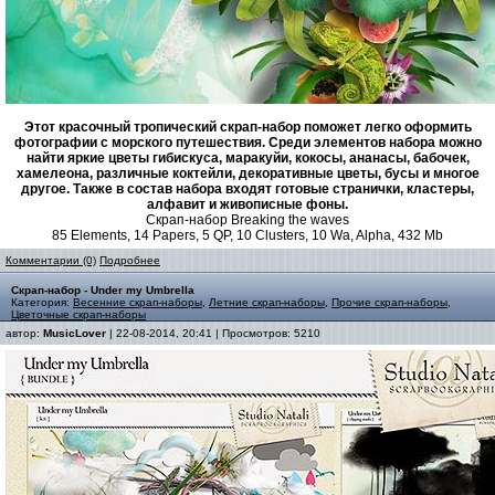
Этот красочный тропический скрап-набор поможет легко оформить
фотографии с морского путешествия. Среди элементов набора можно
найти яркие цветы гибискуса, маракуйи, кокосы, ананасы, бабочек,
хамелеона, различные коктейли, декоративные цветы, бусы и многое
другое. Также в состав набора входят готовые странички, кластеры,
алфавит и живописные фоны.
Скрап-набор Breaking the waves
85 Elements, 14 Papers, 5 QP, 10 Clusters, 10 Wa, Alpha, 432 Mb
Комментарии (0)
Подробнее
Скрап-набор - Under my Umbrella
Категория:
Весенние скрап-наборы
,
Летние скрап-наборы
,
Прочие скрап-наборы
,
Цветочные скрап-наборы
автор:
MusicLover
| 22-08-2014, 20:41 | Просмотров: 5210