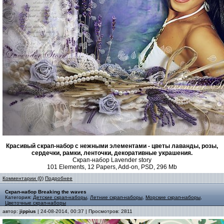
Красивый скрап-набор с нежными элементами - цветы лаванды, розы,
сердечки, рамки, ленточки, декоративные украшения.
Скрап-набор Lavender story
101 Elements, 12 Papers, Add-on, PSD, 296 Mb
Комментарии (0)
Подробнее
Скрап-набор Breaking the waves
Категория:
Детские скрап-наборы
,
Летние скрап-наборы
,
Морские скрап-наборы
,
Цветочные скрап-наборы
автор:
jippius
| 24-08-2014, 00:37 | Просмотров: 2811