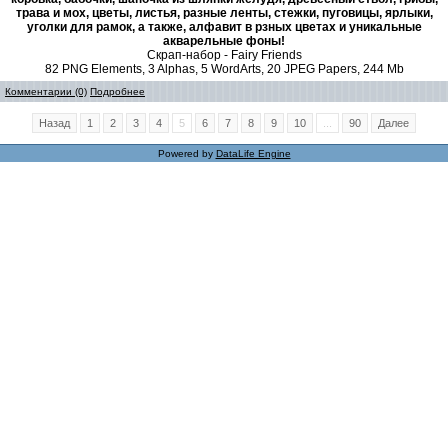
трава и мох, цветы, листья, разные ленты, стежки, пуговицы, ярлыки,
уголки для рамок, а также, алфавит в рзных цветах и уникальные
акварельные фоны!
Скрап-набор - Fairy Friends
82 PNG Elements, 3 Alphas, 5 WordArts, 20 JPEG Papers, 244 Mb
Комментарии (0)
Подробнее
Назад
1
2
3
4
5
6
7
8
9
10
...
90
Далее
Powered by
DataLife Engine