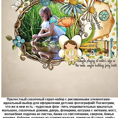
Прелестный сказочный скрап-набор с рисованными элементами -
идеальный выбор для оформления детских фотографий! Посмотрим,
что же в нем есть - чудесные феи - пять очаровательных крылатых
малышек, сказочные домики, дверь, фонарики, катушка с нитками, мост,
волшебная лодочка из листка, банка со светлячками, сверчок, божья
коровка, бабочки, шапочка из шляпки желудя, древесный ствол, грибы,