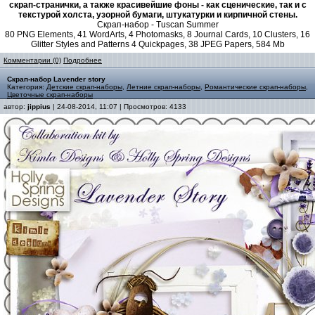
скрап-странички, а также красивейшие фоны - как сценические, так и с
текстурой холста, узорной бумаги, штукатурки и кирпичной стены.
Скрап-набор - Tuscan Summer
80 PNG Elements, 41 WordArts, 4 Photomasks, 8 Journal Cards, 10 Clusters, 16
Glitter Styles and Patterns 4 Quickpages, 38 JPEG Papers, 584 Mb
Комментарии (0)
Подробнее
Скрап-набор Lavender story
Категория:
Детские скрап-наборы
,
Летние скрап-наборы
,
Романтические скрап-наборы
,
Цветочные скрап-наборы
автор:
jippius
| 24-08-2014, 11:07 | Просмотров: 4133