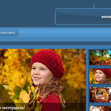
тная связь
о материала!