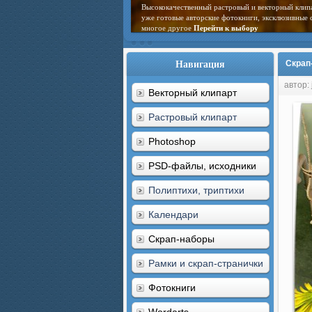
Высококачественный растровый и векторный клип
уже готовые авторские фотокниги, эксклюзивные 
многое другое
Перейти к выбору
Навигация
Скрап
автор: 
Векторный клипарт
Растровый клипарт
Photoshop
PSD-файлы, исходники
Полиптихи, триптихи
Календари
Скрап-наборы
Рамки и скрап-странички
Фотокниги