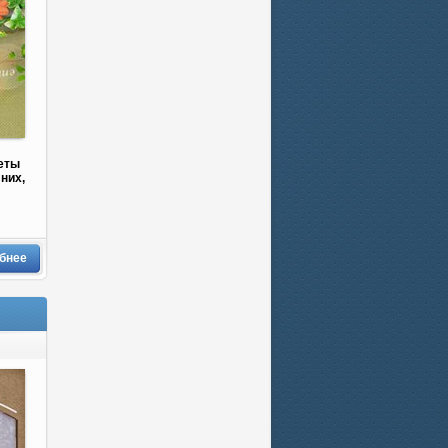
веты
них,
бнее