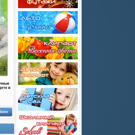
очные
дете в
бнее