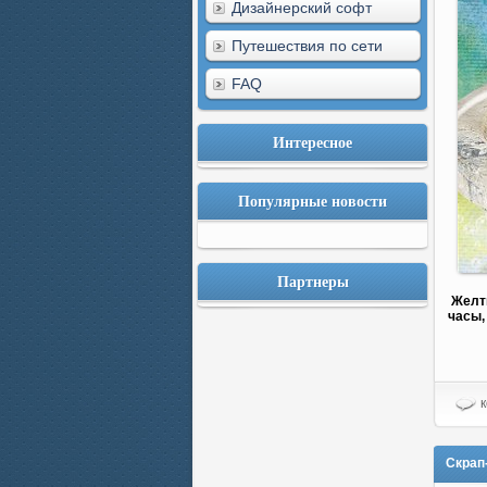
Дизайнерский софт
Путешествия по сети
FAQ
Интересное
Популярные новости
Партнеры
Желт
часы,
к
Скрап-