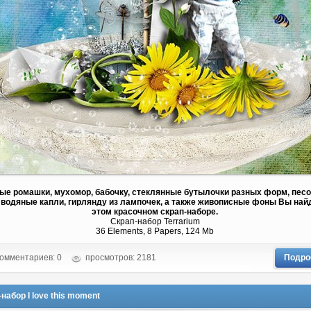
ые ромашки, мухомор, бабочку, стеклянные бутылочки разных форм, пес
 водяные капли, гирлянду из лампочек, а также живописные фоны Вы най
этом красочном скрап-наборе.
Скрап-набор Terrarium
36 Elements, 8 Papers, 124 Mb
омментариев: 0
просмотров: 2181
Подро
набор I love this moment