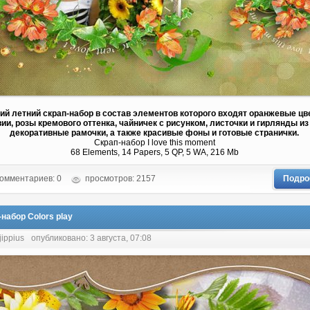
ий летний скрап-набор в состав элементов которого входят оранжевые ц
ии, розы кремового оттенка, чайничек с рисунком, листочки и гирлянды из 
декоративные рамочки, а также красивые фоны и готовые странички.
Скрап-набор I love this moment
68 Elements, 14 Papers, 5 QP, 5 WA, 216 Mb
омментариев: 0
просмотров: 2157
Подро
набор Colors play
jippius
опубликовано: 3 августа, 07:08