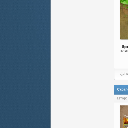
Ярк
клив
к
Скрап-
автор: 