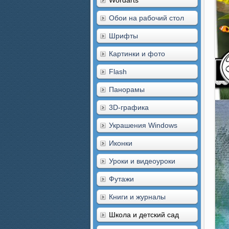
Wordarts
Обои на рабочий стол
Шрифты
Картинки и фото
Flash
Панорамы
3D-графика
Украшения Windows
Иконки
Уроки и видеоуроки
Футажи
Книги и журналы
Школа и детский сад