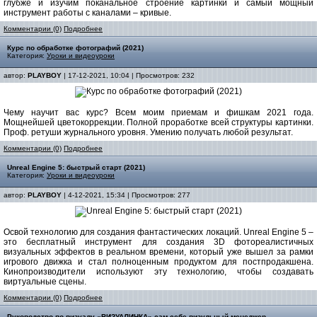
глубже и изучим поканальное строение картинки и самый мощный
инструмент работы с каналами – кривые.
Комментарии (0)
Подробнее
Курс по обработке фотографий (2021)
Категория:
Уроки и видеоуроки
автор:
PLAYBOY
| 17-12-2021, 10:04 | Просмотров: 232
Чему научит вас курс? Всем моим приемам и фишкам 2021 года.
Мощнейшей цветокоррекции. Полной проработке всей структуры картинки.
Проф. ретуши журнального уровня. Умению получать любой результат.
Комментарии (0)
Подробнее
Unreal Engine 5: быстрый старт (2021)
Категория:
Уроки и видеоуроки
автор:
PLAYBOY
| 4-12-2021, 15:34 | Просмотров: 277
Освой технологию для создания фантастических локаций. Unreal Engine 5 –
это бесплатный инструмент для создания 3D фотореалистичных
визуальных эффектов в реальном времени, который уже вышел за рамки
игрового движка и стал полноценным продуктом для постпродакшена.
Кинопроизводители используют эту технологию, чтобы создавать
виртуальные сцены.
Комментарии (0)
Подробнее
Руководство по визуалу «ВИЗУАЛИНКА» сам себе визульный менеджер