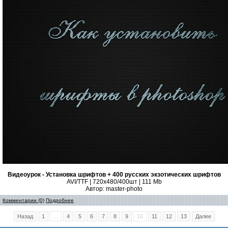
Видеоурок - Установка шрифтов + 400 русских экзотических шрифтов
AVI/TTF | 720x480/400шт | 111 Mb
Автор: master-photo
Комментарии (0)
Подробнее
Назад
1
...
4
5
6
7
8
9
10
11
12
13
Далее