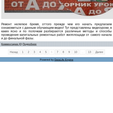
Ремонт нелегкое бремя, оттого прежде чем его начать предлагаем
ознакомиться с данным обучающим видео! Тут представлены видеоуроки, в
каких ясно и по полочкам разбираются различные методы и способы
проведения капитальных ремонтных работ жилплощади от самого начала
и до финальной фазы.
Комментарии (0)
Подробнее
Назад
1
2
3
4
5
6
7
8
9
10
...
13
Далее
Powered by
DataLife Engine