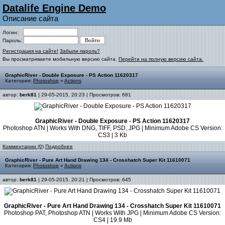
Datalife Engine Demo
Описание сайта
Логин:
Пароль:
Регистрация на сайте!
Забыли пароль?
Вы просматриваете мобильную версию сайта.
Перейти на полную версию сайта.
GraphicRiver - Double Exposure - PS Action 11620317
Категория:
Photoshop
»
Actions
автор:
berk81
| 29-05-2015, 20:23 | Просмотров: 681
GraphicRiver - Double Exposure - PS Action 11620317
Photoshop ATN | Works With DNG, TIFF, PSD, JPG | Minimum Adobe CS Version:
CS3 | 3 Kb
Комментарии (0)
Подробнее
GraphicRiver - Pure Art Hand Drawing 134 - Crosshatch Super Kit 11610071
Категория:
Photoshop
»
Actions
автор:
berk81
| 29-05-2015, 20:21 | Просмотров: 645
GraphicRiver - Pure Art Hand Drawing 134 - Crosshatch Super Kit 11610071
Photoshop PAT, Photoshop ATN | Works With JPG | Minimum Adobe CS Version:
CS4 | 19.9 Mb