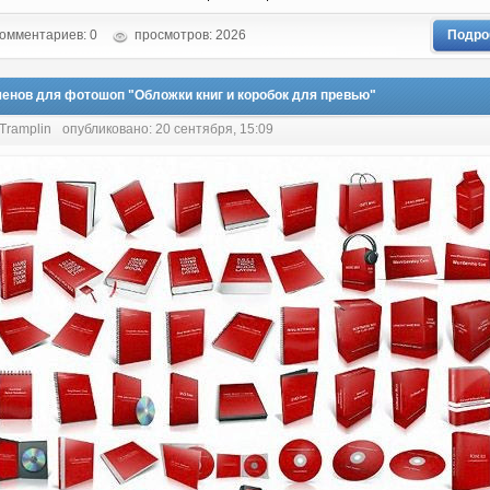
омментариев: 0
просмотров: 2026
Подро
шенов для фотошоп "Обложки книг и коробок для превью"
 Tramplin
опубликовано: 20 сентября, 15:09