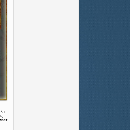
 бы
ь,
елает