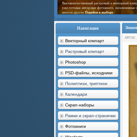
Высококачественный растровый и векторный клип
уже готовые авторские фотокниги, эксклюзивные 
многое другое
Перейти к выбору
Навигация
Экшен
автор:
Векторный клипарт
Растровый клипарт
Photoshop
PSD-файлы, исходники
Полиптихи, триптихи
Календари
Скрап-наборы
Рамки и скрап-странички
Фотокниги