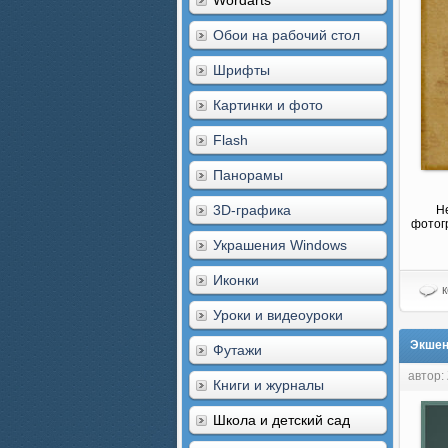
Wordarts
Обои на рабочий стол
Шрифты
Картинки и фото
Flash
Панорамы
3D-графика
Н
фотогр
Украшения Windows
Иконки
к
Уроки и видеоуроки
Экшен
Футажи
автор:
Книги и журналы
Школа и детский сад