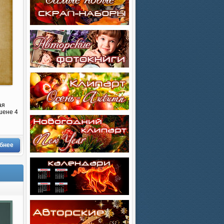
ая
шене 4
бнее