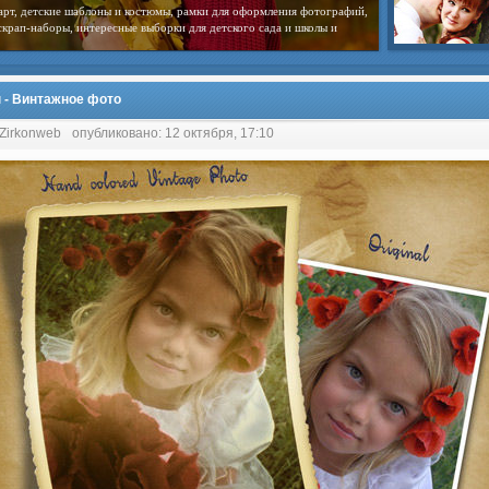
арт, детские шаблоны и костюмы, рамки для оформления фотографий,
скрап-наборы, интересные выборки для детского сада и школы и
 - Винтажное фото
 Zirkonweb
опубликовано: 12 октября, 17:10