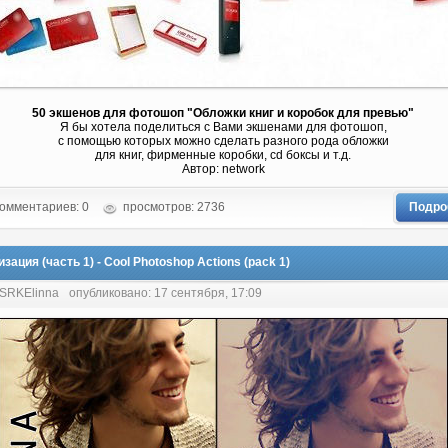
50 экшенов для фотошоп "Обложки книг и коробок для превью"
Я бы хотела поделиться с Вами экшенами для фотошоп,
с помощью которых можно сделать разного рода обложки
для книг, фирменные коробки, cd боксы и т.д.
Автор: network
омментариев: 0
просмотров: 2736
Подро
зация (часть 1) - Cool Photoshop Actions (pack 1)
 SRKElinna
опубликовано: 17 сентября, 17:09