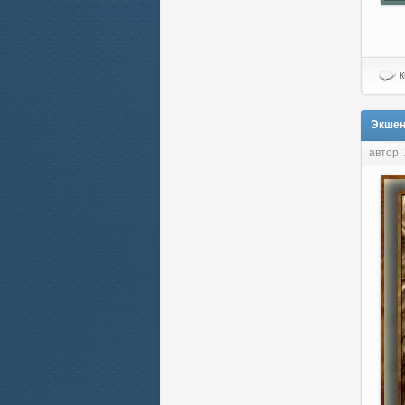
к
Экшен
автор: