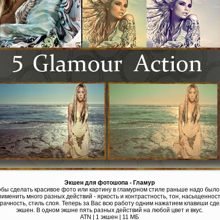
Экшен для фотошопа - Гламур
бы сделать красивое фото или картину в гламурном стиле раньше надо было
рименить много разных действий - яркость и контрастность, тон, насыщенност
рачность, стиль слоя. Теперь за Вас всю работу одним нажатием клавиши сд
экшен. В одном экшне пять разных действий на любой цвет и вкус.
ATN | 1 экшен | 11 МБ