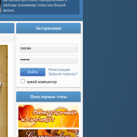
авторских фотокниг, приуроченных к
любому значимому событию Вашей
жизни...
Авторизация
Регистрация
Забыли пароль?
чужой компьютер
Популярные темы