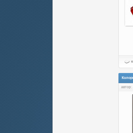
к
Колори
автор: