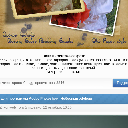
Экшен - Винтажное фото
е зря говорят, что винтажная фотография - это лучшее из прошлого. Винтажн
афия - это красивое, нежное, мягкое, навевающее нечто приятное. В этом эк
разных действия для ваших фантазий.
ATN | 1 экшен | 10 МБ
омментариев: 0
просмотров: 3846
Подро
 для программы Adobe Photoshop - Небесный эффект
 Zirkonweb
опубликовано: 12 октября, 16:10