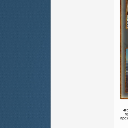
Что
п
проз