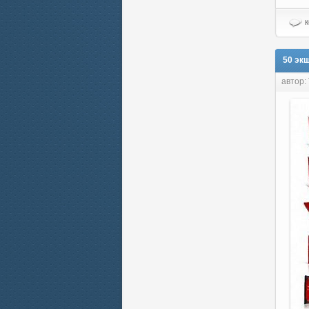
к
50 эк
автор: