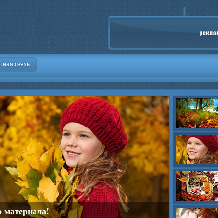
тная связь
о материала!