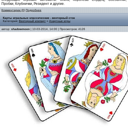
Пробки, Клубнички, Резидент и другие.
Комментарии (0)
Подробнее
Карты игральные классические - векторный сток
Категория:
Векторный клипарт
»
Азартные игры
автор:
shadowmoon
| 10-03-2014, 14:00 | Просмотров: 4126