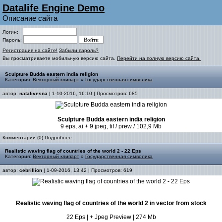
Datalife Engine Demo
Описание сайта
Логин:
Пароль:
Регистрация на сайте!
Забыли пароль?
Вы просматриваете мобильную версию сайта.
Перейти на полную версию сайта.
Sculpture Budda eastern india religion
Категория:
Векторный клипарт
»
Государственная символика
автор:
natalivesna
| 1-10-2016, 16:10 | Просмотров: 685
Sculpture Budda eastern india religion
9 eps, ai + 9 jpeg, tif / prew / 102,9 Mb
Комментарии (0)
Подробнее
Realistic waving flag of countries of the world 2 - 22 Eps
Категория:
Векторный клипарт
»
Государственная символика
автор:
cebrillion
| 1-09-2016, 13:42 | Просмотров: 619
Realistic waving flag of countries of the world 2 in vector from stock
22 Eps | + Jpeg Preview | 274 Mb