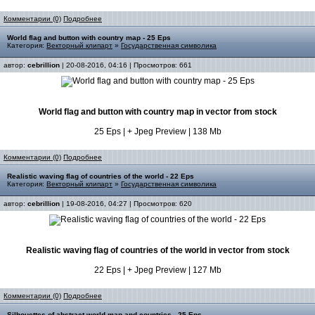
Комментарии (0)
Подробнее
World flag and button with country map - 25 Eps
Категория:
Векторный клипарт
»
Государственная символика
автор:
cebrillion
| 20-08-2016, 04:16 | Просмотров: 661
World flag and button with country map in vector from stock
25 Eps | + Jpeg Preview | 138 Mb
Комментарии (0)
Подробнее
Realistic waving flag of countries of the world - 22 Eps
Категория:
Векторный клипарт
»
Государственная символика
автор:
cebrillion
| 19-08-2016, 04:27 | Просмотров: 620
Realistic waving flag of countries of the world in vector from stock
22 Eps | + Jpeg Preview | 127 Mb
Комментарии (0)
Подробнее
Silhouettes of abstract world map and countries - 25 Eps