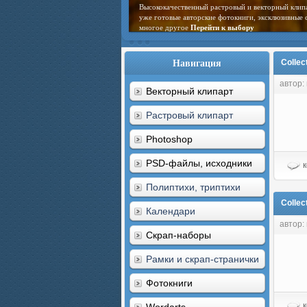
Высококачественный растровый и векторный клип
уже готовые авторские фотокниги, эксклюзивные 
многое другое
Перейти к выбору
Навигация
Collec
автор: 
Векторный клипарт
Растровый клипарт
Photoshop
PSD-файлы, исходники
к
Полиптихи, триптихи
Collec
Календари
автор: 
Скрап-наборы
Рамки и скрап-странички
Фотокниги
к