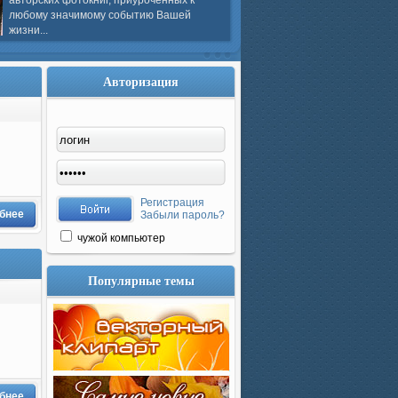
авторских фотокниг, приуроченных к
любому значимому событию Вашей
жизни...
Авторизация
Регистрация
бнее
Забыли пароль?
чужой компьютер
Популярные темы
бнее