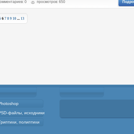
омментариев: 0
просмотров: 650
Подро
5
6
7
8
9
10
...
13
Photoshop
PSD-файлы, исходники
Триптихи, полиптихи