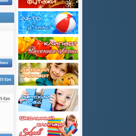
бнее
бнее
 25 Eps