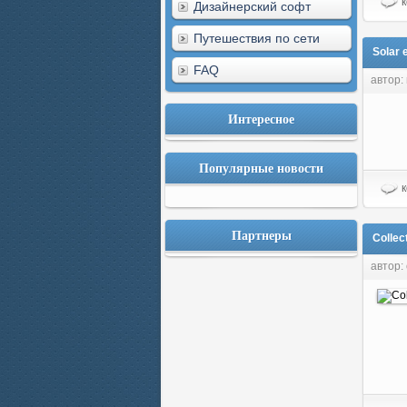
к
Дизайнерский софт
Путешествия по сети
Solar 
FAQ
автор: 
Интересное
Популярные новости
к
Партнеры
Collec
автор: