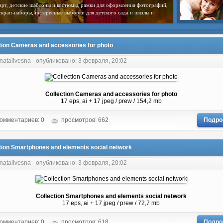
арт, детские шаблоны и костюмы, рамки для оформления фотографий,
скрап-наборы, интересные выборки для детского сада и школы и
tion Cameras and accessories for photo
natalivesna
опубликовано: 3 февраля, 20:02
Collection Cameras and accessories for photo
17 eps, ai + 17 jpeg / prew / 154,2 mb
омментариев: 0
просмотров: 662
Подро
tion Smartphones and elements social network
natalivesna
опубликовано: 3 февраля, 20:02
Collection Smartphones and elements social network
17 eps, ai + 17 jpeg / prew / 72,7 mb
омментариев: 0
просмотров: 618
Подро