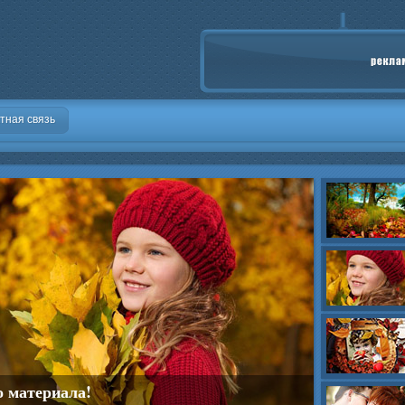
тная связь
о материала!