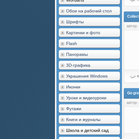
Wordarts
Обои на рабочий стол
Collec
Шрифты
автор:
Картинки и фото
Flash
Панорамы
3D-графика
Украшения Windows
к
Иконки
Go gre
Уроки и видеоуроки
автор: 
Футажи
Книги и журналы
Школа и детский сад