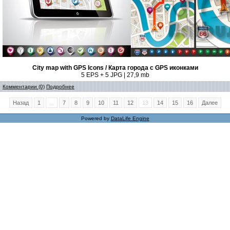
City map with GPS Icons / Карта города с GPS иконками
5 EPS + 5 JPG | 27,9 mb
Комментарии (0)
Подробнее
Назад
1
...
7
8
9
10
11
12
13
14
15
16
Далее
Powered by
DataLife Engine