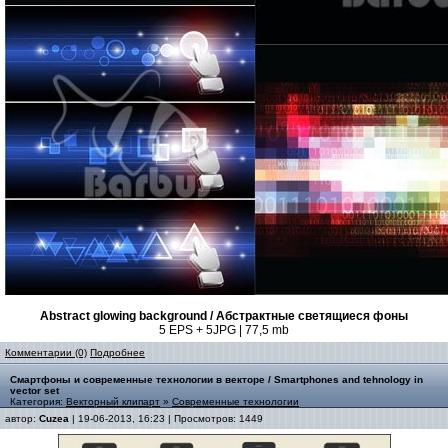
Abstract glowing background / Абстрактные светящиеся фоны
5 EPS + 5JPG | 77,5 mb
Комментарии (0)
Подробнее
Смартфоны и современные технологии в векторе / Smartphones and tehnology in
vector set
Категория:
Векторный клипарт
»
Современные технологии
автор:
Cuzea
| 19-06-2013, 16:23 | Просмотров: 1449