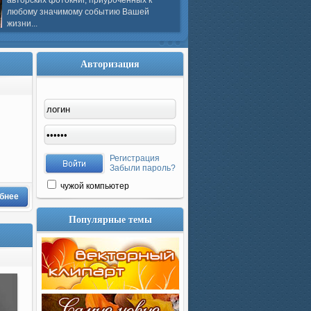
авторских фотокниг, приуроченных к
любому значимому событию Вашей
жизни...
Авторизация
Регистрация
Забыли пароль?
чужой компьютер
бнее
Популярные темы