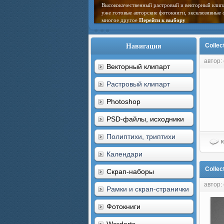
Высококачественный растровый и векторный клип
уже готовые авторские фотокниги, эксклюзивные 
многое другое
Перейти к выбору
Навигация
Collec
автор:
Векторный клипарт
Растровый клипарт
Photoshop
PSD-файлы, исходники
Полиптихи, триптихи
к
Календари
Collec
Скрап-наборы
автор:
Рамки и скрап-странички
Фотокниги