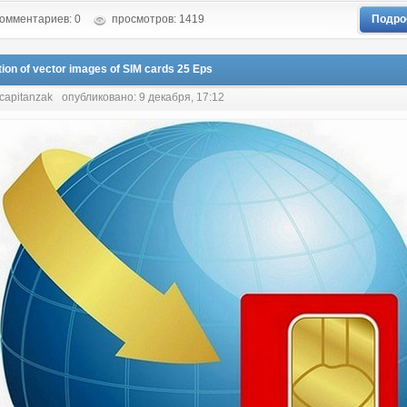
омментариев: 0
просмотров: 1419
Подро
tion of vector images of SIM cards 25 Eps
 capitanzak
опубликовано: 9 декабря, 17:12