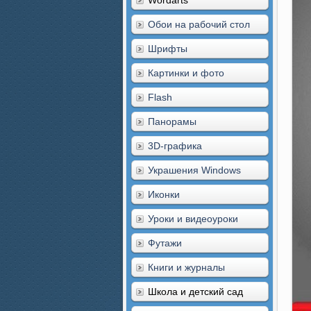
Wordarts
Обои на рабочий стол
Шрифты
Картинки и фото
Flash
Панорамы
3D-графика
Украшения Windows
Иконки
Уроки и видеоуроки
Футажи
Книги и журналы
Школа и детский сад