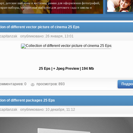
арт, детские шаблоны и костюмы, рамки для оформления фотографий,
скрап-наборы, интересные выборки для детского сада и школы и
tion of different vector picture of cinema 25 Eps
 capitanzak
опубликовано: 26 января, 13:01
25 Eps | + Jpeg Preview | 194 Mb
омментариев: 0
просмотров: 893
Подро
tion of different packages 25 Eps
 capitanzak
опубликовано: 10 декабря, 11:12