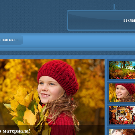
тная связь
о материала!