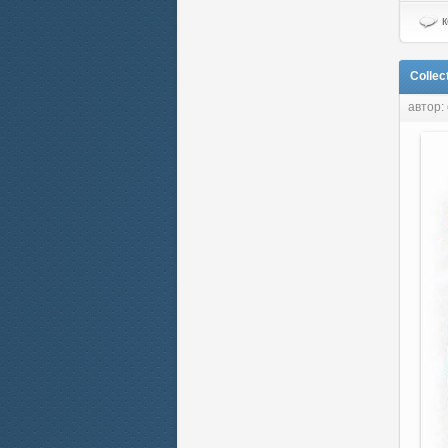
к
Collec
автор: