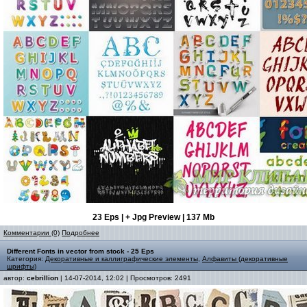
23 Eps | + Jpg Preview | 137 Mb
Комментарии (0)
Подробнее
Different Fonts in vector from stock - 25 Eps
Категория:
Декоративные и каллиграфические элементы
,
Алфавиты (декоративные
шрифты)
автор:
cebrillion
| 14-07-2014, 12:02 | Просмотров: 2491