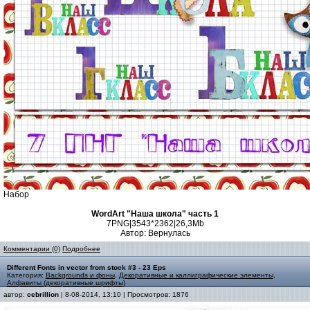
Набор
WordArt "Наша школа" часть 1
7PNG|3543*2362|26,3Mb
Автор: Вернулась
Комментарии (0)
Подробнее
Different Fonts in vector from stock #3 - 23 Eps
Категория:
Backgrounds и фоны
,
Декоративные и каллиграфические элементы
,
Алфавиты (декоративные шрифты)
автор:
cebrillion
| 8-08-2014, 13:10 | Просмотров: 1876