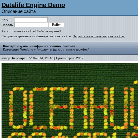
Datalife Engine Demo
Описание сайта
Логин:
Пароль:
Регистрация на сайте!
Забыли пароль?
Вы просматриваете мобильную версию сайта.
Перейти на полную версию сайта.
Клипарт - Буквы и цифры из осенних листьев
Категория:
Wordarts
»
Алфавиты (декоративные шрифты)
автор:
барс-арт
| 7-10-2014, 20:46 | Просмотров: 2352