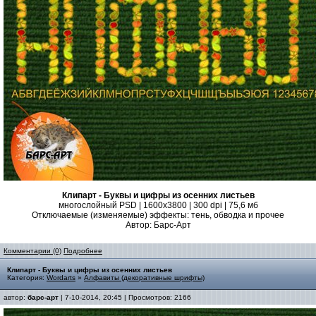
Клипарт - Буквы и цифры из осенних листьев
многослойный PSD | 1600x3800 | 300 dpi | 75,6 мб
Отключаемые (изменяемые) эффекты: тень, обводка и прочее
Автор: Барс-Арт
Комментарии (0)
Подробнее
Клипарт - Буквы и цифры из осенних листьев
Категория:
Wordarts
»
Алфавиты (декоративные шрифты)
автор:
барс-арт
| 7-10-2014, 20:45 | Просмотров: 2166