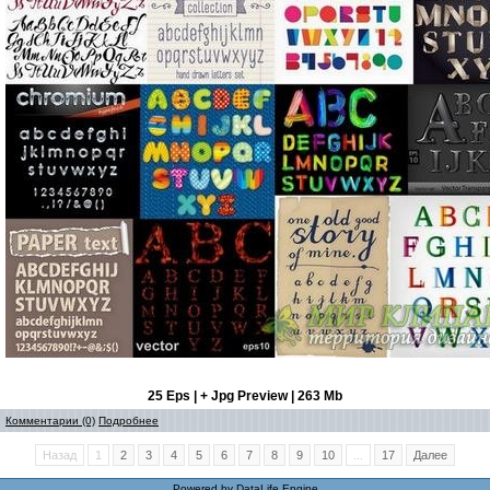
25 Eps | + Jpg Preview | 263 Mb
Комментарии (0)
Подробнее
Назад
1
2
3
4
5
6
7
8
9
10
...
17
Далее
Powered by
DataLife Engine