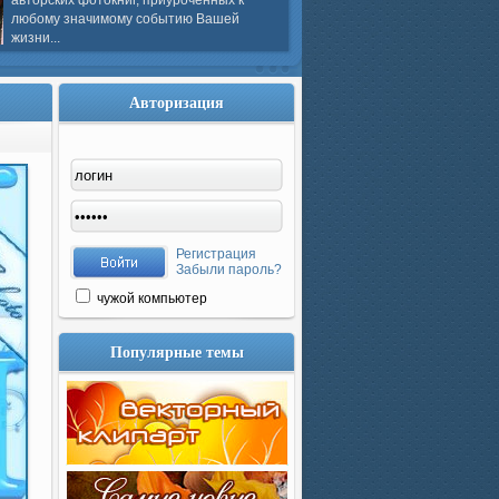
авторских фотокниг, приуроченных к
любому значимому событию Вашей
жизни...
Авторизация
Регистрация
Забыли пароль?
чужой компьютер
Популярные темы