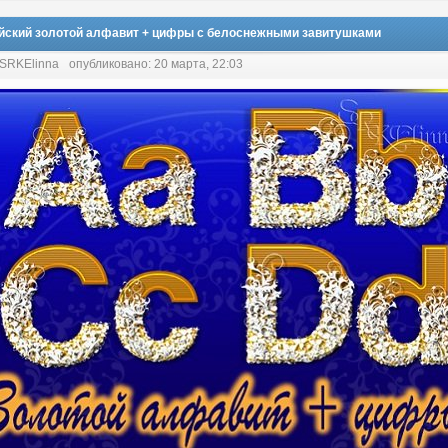
йский золотой алфавит + цифры с белоснежными завитушками
 SRKElinna
опубликовано: 20 марта, 22:03