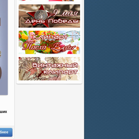
аших
бнее