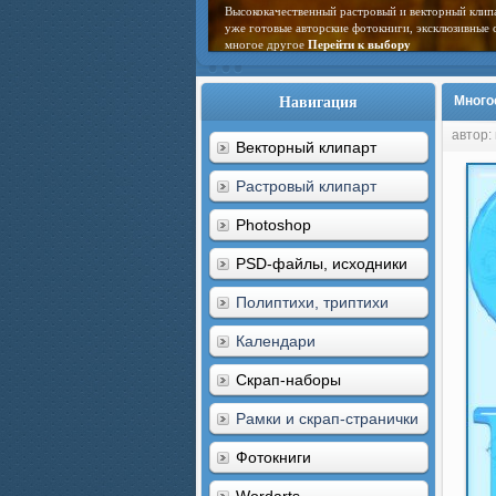
Высококачественный растровый и векторный клип
уже готовые авторские фотокниги, эксклюзивные 
многое другое
Перейти к выбору
Навигация
Много
автор:
Векторный клипарт
Растровый клипарт
Photoshop
PSD-файлы, исходники
Полиптихи, триптихи
Календари
Скрап-наборы
Рамки и скрап-странички
Фотокниги