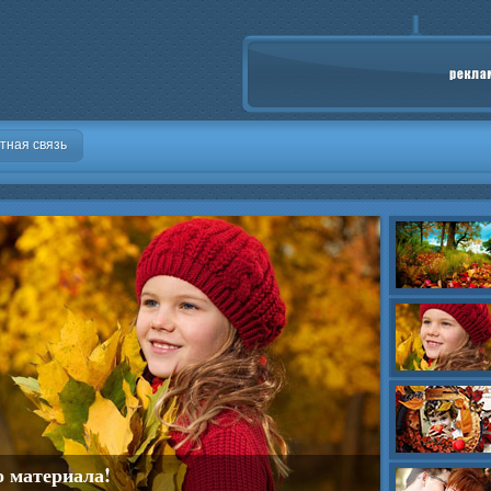
тная связь
о материала!