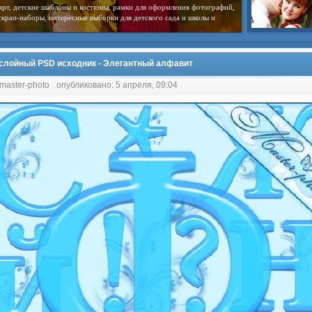
арт, детские шаблоны и костюмы, рамки для оформления фотографий,
скрап-наборы, интересные выборки для детского сада и школы и
слойный PSD исходник - Элегантный алфавит
 master-photo
опубликовано: 5 апреля, 09:04