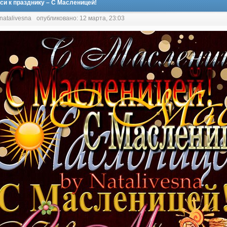
си к празднику – С Масленицей!
natalivesna
опубликовано: 12 марта, 23:03