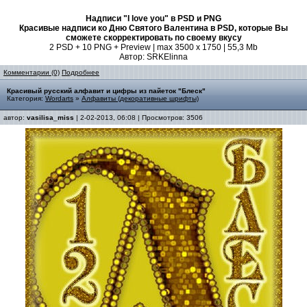
Надписи "I love you" в PSD и PNG
Красивые надписи ко Дню Святого Валентина в PSD, которые Вы
сможете скорректировать по своему вкусу
2 PSD + 10 PNG + Preview | max 3500 x 1750 | 55,3 Mb
Автор: SRKElinna
Комментарии (0)
Подробнее
Красивый русский алфавит и цифры из пайеток "Блеск"
Категория:
Wordarts
»
Алфавиты (декоративные шрифты)
автор:
vasilisa_miss
| 2-02-2013, 06:08 | Просмотров: 3506