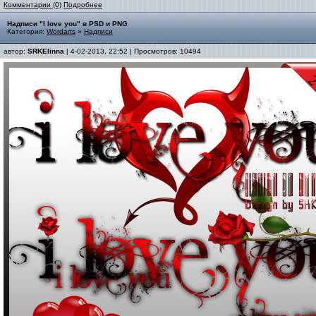
Комментарии (0)
Подробнее
Надписи "I love you" в PSD и PNG
Категория:
Wordarts
»
Надписи
автор:
SRKElinna
| 4-02-2013, 22:52 | Просмотров: 10494