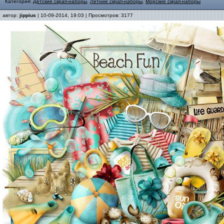
Категория:
Детские скрап-наборы
,
Летние скрап-наборы
,
Морские скрап-наборы
автор:
jippius
| 10-09-2014, 19:03 | Просмотров: 3177