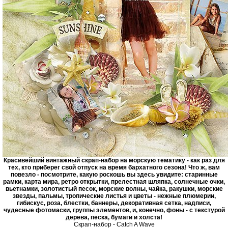
Красивейший винтажный скрап-набор на морскую тематику - как раз для
тех, кто приберег свой отпуск на время бархатного сезона! Что ж, вам
повезло - посмотрите, какую роскошь вы здесь увидите: старинные
рамки, карта мира, ретро открытки, прелестная шляпка, солнечные очки,
вьетнамки, золотистый песок, морские волны, чайка, ракушки, морские
звезды, пальмы, тропические листья и цветы - нежные плюмерии,
гибискус, роза, блестки, баннеры, декоративная сетка, надписи,
чудесные фотомаски, группы элементов, и, конечно, фоны - с текстурой
дерева, песка, бумаги и холста!
Скрап-набор - Catch A Wave