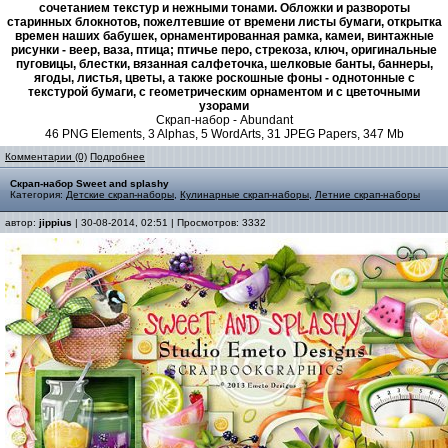
сочетанием текстур и нежными тонами. Обложки и развороты
старинных блокнотов, пожелтевшие от времени листы бумаги, открытка
времен наших бабушек, орнаментированная рамка, камеи, винтажные
рисунки - веер, ваза, птица; птичье перо, стрекоза, ключ, оригинальные
пуговицы, блестки, вязанная салфеточка, шелковые банты, баннеры,
ягоды, листья, цветы, а также роскошные фоны - однотонные с
текстурой бумаги, с геометрическим орнаментом и с цветочными
узорами
Скрап-набор - Abundant
46 PNG Elements, 3 Alphas, 5 WordArts, 31 JPEG Papers, 347 Mb
Комментарии (0)
Подробнее
Скрап-набор Sweet and splashy
Категория:
Детские скрап-наборы
,
Кулинарные скрап-наборы
,
Летние скрап-наборы
автор:
jippius
| 30-08-2014, 02:51 | Просмотров: 3332