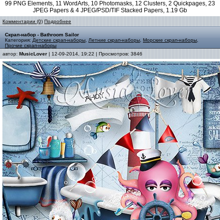
99 PNG Elements, 11 WordArts, 10 Photomasks, 12 Clusters, 2 Quickpages, 23
JPEG Papers & 4 JPEG/PSD/TIF Stacked Papers, 1.19 Gb
Комментарии (0)
Подробнее
Скрап-набор - Bathroom Sailor
Категория:
Детские скрап-наборы
,
Летние скрап-наборы
,
Морские скрап-наборы
,
Прочие скрап-наборы
автор:
MusicLover
| 12-09-2014, 19:22 | Просмотров: 3846