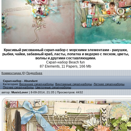
Красивый рисованный скрап-набор с морскими элементами - ракушки,
рыбки, чайки, забавный краб, ласты, лопатка и ведерко с песком, цветы,
волны и другими составляющими.
Скрап-набор Beach fun
87 Elements, 11 Papers, 166 Mb
Комментарии (0)
Подробнее
Скрап-набор - Abundant
Категория:
Весенние скрап-наборы
,
Винтажные скрап-наборы
,
Летние скрап-наборы
,
Прочие скрап-наборы
,
Цветочные скрап-наборы
автор:
MusicLover
| 8-09-2014, 21:35 | Просмотров: 4432