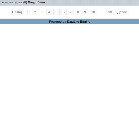
Комментарии (0)
Подробнее
Назад
1
2
3
4
5
6
7
8
9
10
...
90
Далее
Powered by
DataLife Engine