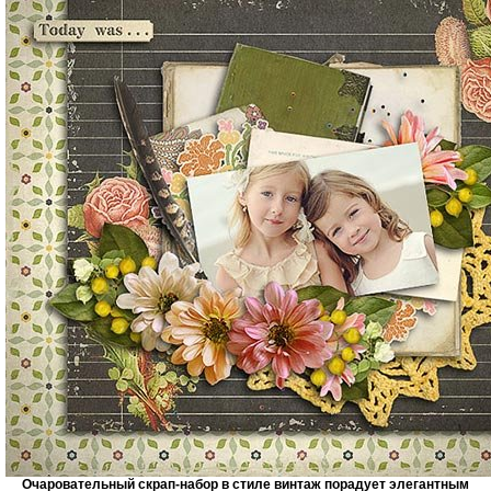
Очаровательный скрап-набор в стиле винтаж порадует элегантным