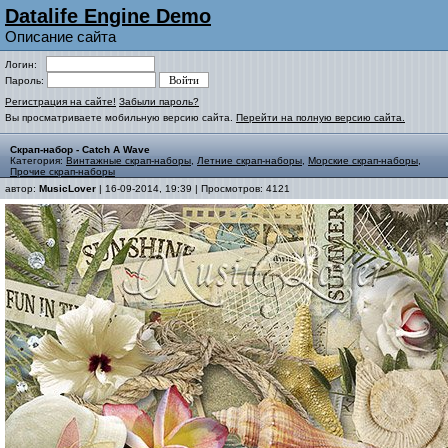
Datalife Engine Demo
Описание сайта
Логин:
Пароль:
Регистрация на сайте!
Забыли пароль?
Вы просматриваете мобильную версию сайта.
Перейти на полную версию сайта.
Скрап-набор - Catch A Wave
Категория:
Винтажные скрап-наборы
,
Летние скрап-наборы
,
Морские скрап-наборы
,
Прочие скрап-наборы
автор:
MusicLover
| 16-09-2014, 19:39 | Просмотров: 4121