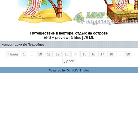
Путешествие в векторе, отдых на острове
EPS + preview | 5 files | 76 Mb
Комментарии (0)
Подробнее
Назад
1
...
10
11
12
13
14
15
16
17
18
...
20
Далее
Powered by
DataLife Engine