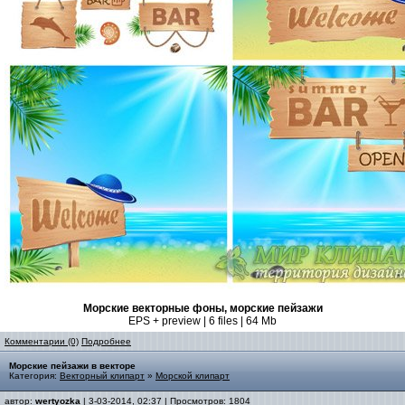
Морские векторные фоны, морские пейзажи
EPS + preview | 6 files | 64 Mb
Комментарии (0)
Подробнее
Морские пейзажи в векторе
Категория:
Векторный клипарт
»
Морской клипарт
автор:
wertyozka
| 3-03-2014, 02:37 | Просмотров: 1804