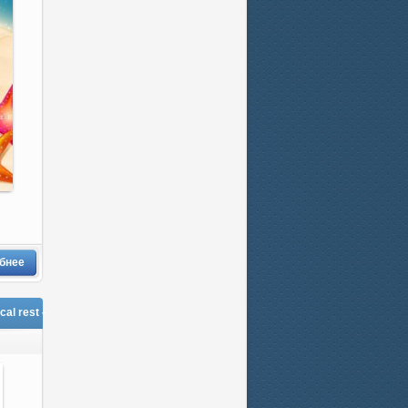
бнее
l rest -