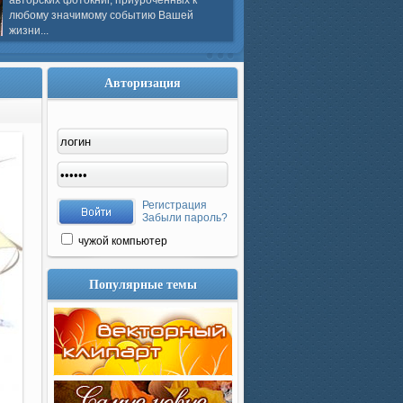
авторских фотокниг, приуроченных к
любому значимому событию Вашей
жизни...
Авторизация
Регистрация
Забыли пароль?
чужой компьютер
Популярные темы