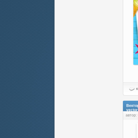
к
Векто
vector
автор: