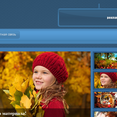
тная связь
о материала!