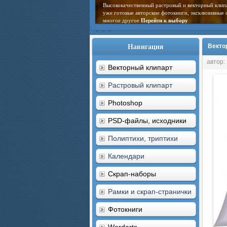
Высококачественный растровый и векторный клип
уже готовые авторские фотокниги, эксклюзивные 
многое другое
Перейти к выбору
Навигация
Векто
автор:
Векторный клипарт
Растровый клипарт
Photoshop
PSD-файлы, исходники
Полиптихи, триптихи
Календари
Скрап-наборы
Рамки и скрап-странички
Фотокниги