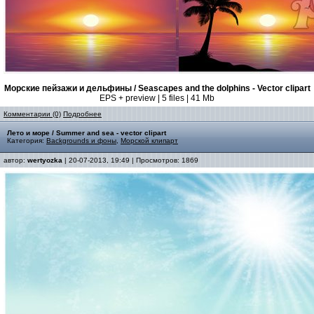
Морские пейзажи и дельфины / Seascapes and the dolphins - Vector clipart
EPS + preview | 5 files | 41 Mb
Комментарии (0)
Подробнее
Лето и море / Summer and sea - vector clipart
Категория:
Backgrounds и фоны
,
Морской клипарт
автор:
wertyozka
| 20-07-2013, 19:49 | Просмотров: 1869