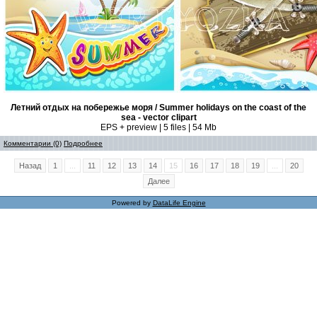
Летний отдых на побережье моря / Summer holidays on the coast of the
sea - vector clipart
EPS + preview | 5 files | 54 Mb
Комментарии (0)
Подробнее
Назад
1
...
11
12
13
14
15
16
17
18
19
...
20
Далее
Powered by
DataLife Engine